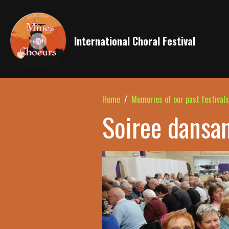
International Choral Festival
Home
Memories of our past festivals
Soiree dansa