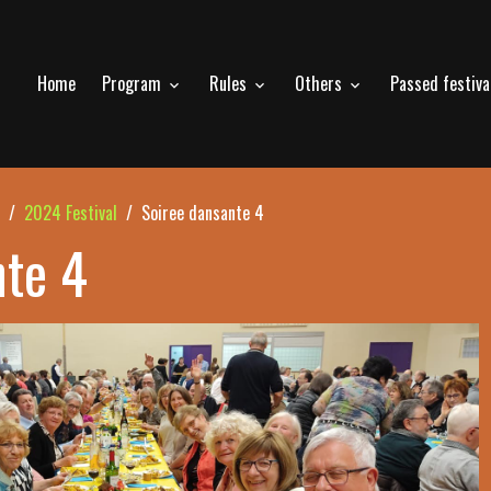
Home
Program
Rules
Others
Passed festiv
2024 Festival
Soiree dansante 4
nte 4